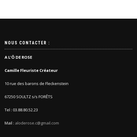
Les
Les
options
options
peuvent
peuvent
être
être
choisies
choisies
sur
sur
la
la
NOUS CONTACTER :
page
page
du
du
produit
produit
A L’Ô DE ROSE
Camille Fleuriste Créateur
10 rue des barons de Fleckenstein
67250 SOULTZ s/s FORÊTS
Tel : 03.88.80.52.23
Mail :
aloderose.c@gmail.com