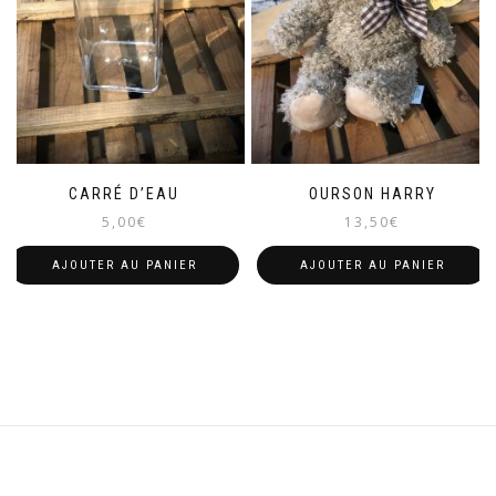
choisies
sur
la
page
du
produit
CARRÉ D’EAU
OURSON HARRY
5,00
€
13,50
€
AJOUTER AU PANIER
AJOUTER AU PANIER