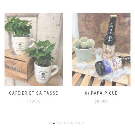
CAFÉIER ET SA TASSE
6) PAPA PIQUE
13,00
€
20,00
€