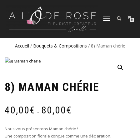
DÉPLIER
0
LA
NAVIGATION
Accueil
/
Bouquets & Compositions
/ 8) Maman chérie
8) MAMAN CHÉRIE
Plage
40,00
€
80,00
€
de
–
prix :
40,00€
Nous vous présentons Maman chérie !
à
Une composition florale conçue comme une déclaration.