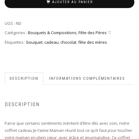
AJOUTER AU PANIER
UGS :
ND
Catégories :
Bouquets & Compositions
,
Fête des Pères ♡
Étiquettes :
bouquet
,
cadeau
,
chocolat
,
fête des mères
DESCRIPTION
INFORMATIONS COMPLÉMENTAIRES
DESCRIPTION
Parce que certains sentiments méritent d’être dits avec soin, notre
coffret cadeau Je t’aime Maman réunit tout ce qu’il faut pour toucher
votre maman en plein cœur, avec grâce et gourmandise. Ce coffret