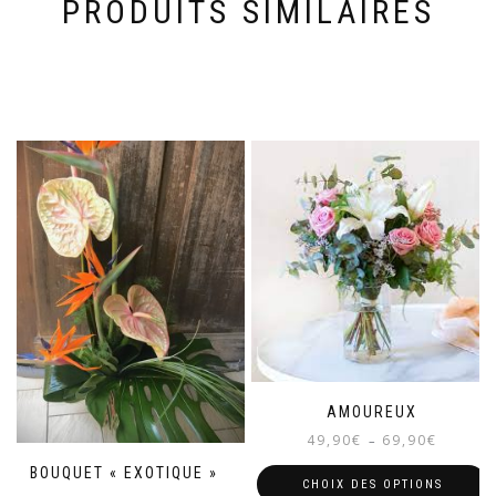
PRODUITS SIMILAIRES
AMOUREUX
Plage
49,90
€
69,90
€
–
de
BOUQUET « EXOTIQUE »
prix :
CHOIX DES OPTIONS