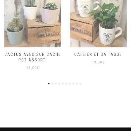
CAFÉIER ET SA TASSE
6) PAPA PIQUE
13,00
€
20,00
€