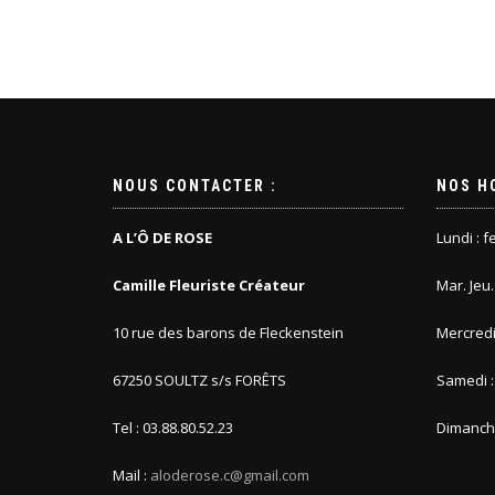
NOUS CONTACTER :
NOS H
A L’Ô DE ROSE
Lundi : 
Camille Fleuriste Créateur
Mar. Jeu
10 rue des barons de Fleckenstein
Mercredi
67250 SOULTZ s/s FORÊTS
Samedi :
Tel : 03.88.80.52.23
Dimanche
Mail :
aloderose.c@gmail.com