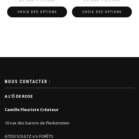
de
de
prix :
prix :
CHOIX DES OPTIONS
CHOIX DES OPTIONS
25,00€
20,00€
Ce
Ce
à
à
produit
produit
35,00€
25,00€
a
a
plusieurs
plusieurs
variations.
variations.
Les
Les
options
options
peuvent
peuvent
être
être
choisies
choisies
NOUS CONTACTER :
sur
sur
la
la
A L’Ô DE ROSE
page
page
du
du
Camille Fleuriste Créateur
produit
produit
10 rue des barons de Fleckenstein
67250 SOULTZ s/s FORÊTS