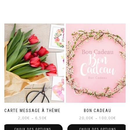
CARTE MESSAGE À THÈME
BON CADEAU
Plage
Plage
2,00
€
6,50
€
20,00
€
100,00
€
–
–
de
de
prix :
prix :
CHOIX DES OPTIONS
CHOIX DES OPTIONS