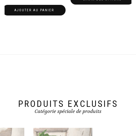
25,00€
Ce
AJOUTER AU PANIER
à
produit
45,00€
a
plusieurs
variations.
Les
options
peuvent
être
choisies
sur
la
page
du
produit
PRODUITS EXCLUSIFS
Catégorie spéciale de produits