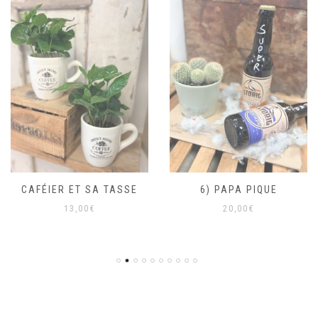
CAFÉIER ET SA TASSE
6) PAPA PIQUE
13,00
€
20,00
€