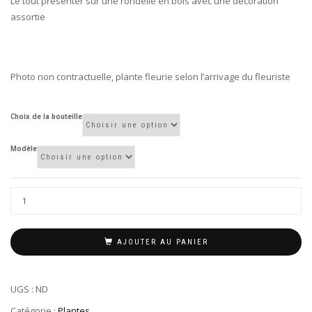
Le tout présenter sur une rondelle en bois avec une décoration
assortie
Photo non contractuelle, plante fleurie selon l’arrivage du fleuriste
Choix de la bouteille
Modèle
AJOUTER AU PANIER
UGS :
ND
Catégorie :
Plantes