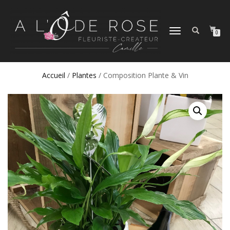
DÉPLIER
0
LA
NAVIGATION
Accueil
/
Plantes
/ Composition Plante & Vin