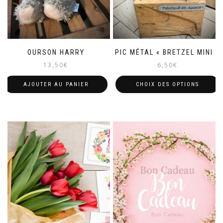
OURSON HARRY
PIC MÉTAL « BRETZEL MINI »
13,50
€
6,50
€
AJOUTER AU PANIER
CHOIX DES OPTIONS
Ce
produit
a
plusieurs
variations.
Les
options
peuvent
être
choisies
sur
la
page