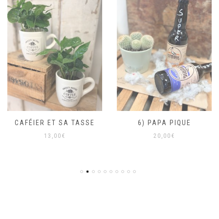
CAFÉIER ET SA TASSE
6) PAPA PIQUE
13,00
€
20,00
€