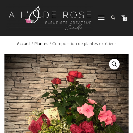
DÉPLIER
0
LA
NAVIGATION
Accueil
/
Plantes
/ Composition de plantes extérieur