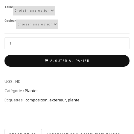
35,00€
à
Taille
75,00€
Couleur
AJOUTER AU PANIER
UGS :
ND
Catégorie :
Plantes
Étiquettes :
composition
,
exterieur
,
plante