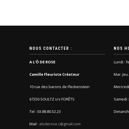
NOUS CONTACTER :
NOS H
A L’Ô DE ROSE
Lundi : 
Camille Fleuriste Créateur
Mar. Jeu
10 rue des barons de Fleckenstein
Mercredi
67250 SOULTZ s/s FORÊTS
Samedi :
Tel : 03.88.80.52.23
Dimanche
Mail :
aloderose.c@gmail.com